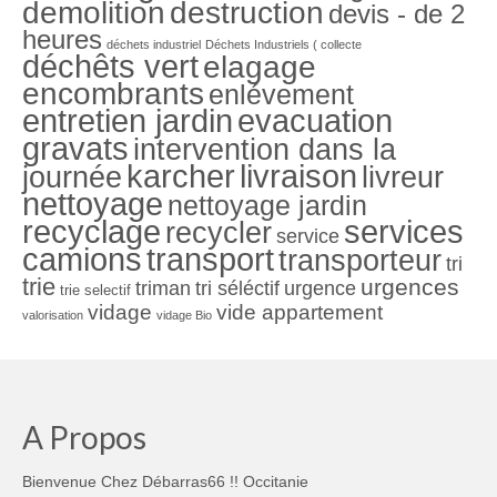
demolition
destruction
devis - de 2
heures
déchets industriel
Déchets Industriels ( collecte
déchêts vert
elagage
encombrants
enlévement
entretien jardin
evacuation
gravats
intervention dans la
karcher
livraison
journée
livreur
nettoyage
nettoyage jardin
recyclage
services
recycler
service
camions
transport
transporteur
tri
trie
urgences
triman
tri séléctif
urgence
trie selectif
vidage
vide appartement
valorisation
vidage Bio
A Propos
Bienvenue Chez Débarras66 !! Occitanie