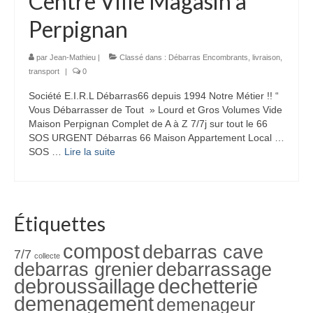
Centre Ville Magasin à
Perpignan
par
Jean-Mathieu
|
Classé dans :
Débarras Encombrants
,
livraison
,
transport
|
0
Société E.I.R.L Débarras66 depuis 1994 Notre Métier !! “
Vous Débarrasser de Tout » Lourd et Gros Volumes Vide
Maison Perpignan Complet de A à Z 7/7j sur tout le 66
SOS URGENT Débarras 66 Maison Appartement Local …
SOS …
Lire la suite­­
Étiquettes
compost
debarras cave
7/7
collecte
debarras grenier
debarrassage
debroussaillage
dechetterie
demenagement
demenageur