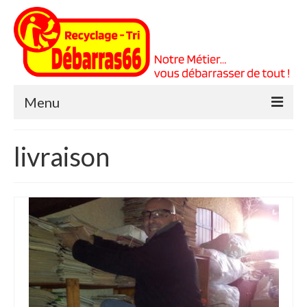
Menu
Accueil
livraison
Venez Visiter mon nouveau Site !!
Prestations
A propos
Nos Références
Votre panier