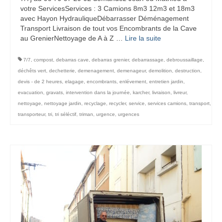
votre ServicesServices : 3 Camions 8m3 12m3 et 18m3
avec Hayon HydrauliqueDébarrasser Déménagement
Transport Livraison de tout vos Encombrants de la Cave
au GrenierNettoyage de A à Z …
Lire la suite­­
7/7
,
compost
,
debarras cave
,
debarras grenier
,
debarrassage
,
debroussaillage
,
déchêts vert
,
dechetterie
,
demenagement
,
demenageur
,
demolition
,
destruction
,
devis - de 2 heures
,
elagage
,
encombrants
,
enlévement
,
entretien jardin
,
evacuation
,
gravats
,
intervention dans la journée
,
karcher
,
livraison
,
livreur
,
nettoyage
,
nettoyage jardin
,
recyclage
,
recycler
,
service
,
services camions
,
transport
,
transporteur
,
tri
,
tri séléctif
,
triman
,
urgence
,
urgences