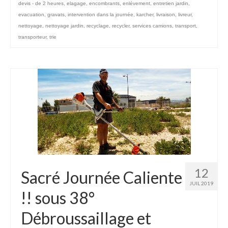
devis - de 2 heures
,
elagage
,
encombrants
,
enlévement
,
entretien jardin
,
evacuation
,
gravats
,
intervention dans la journée
,
karcher
,
livraison
,
livreur
,
nettoyage
,
nettoyage jardin
,
recyclage
,
recycler
,
services camions
,
transport
,
transporteur
,
trie
12
Sacré Journée Caliente
JUIL 2019
!! sous 38°
Débroussaillage et