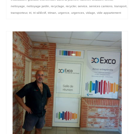
nettoyage
,
nettoyage jardin
,
recyclage
,
recycler
,
service
,
services camions
,
transport
,
transporteur
,
tri
,
tri séléctif
,
triman
,
urgence
,
urgences
,
vidage
,
vide appartement