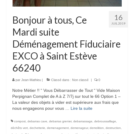
16
Bonjour à tous, Ce
JUIL 2019
Mardi suite
Déménagement Fiduciaire
EXCO à Saint Estève
66240
par
Jean-Mathieu
|
Classé dans :
Non classé
|
0
Notre Métier !! “ Vous Débarrasser de Tout “ Vide Maison
Perpignan Complet de A à Z 7/7j sur tout le 66 Option 1 –
La valeur des objets à vider est supérieure aux frais que
nous engageons pour vous …
Lire la suite­­
compost
,
debarras cave
,
debarras grenier
,
debarrassage
,
debroussaillage
,
déchêts vert
,
dechetterie
,
demenagement
,
demenageur
,
demolition
,
destruction
,