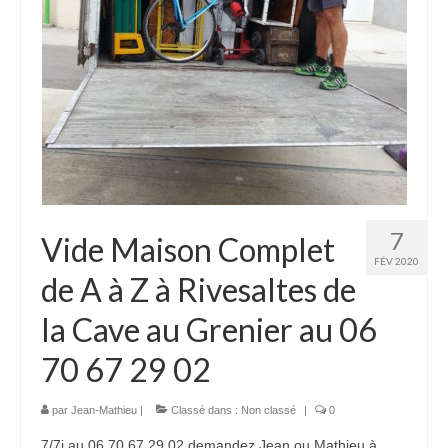
Mon compte
7
Vide Maison Complet
FÉV 2020
de A à Z à Rivesaltes de
la Cave au Grenier au 06
70 67 29 02
par
Jean-Mathieu
|
Classé dans :
Non classé
|
0
7/7j au 06 70 67 29 02 demandez Jean ou Mathieu à