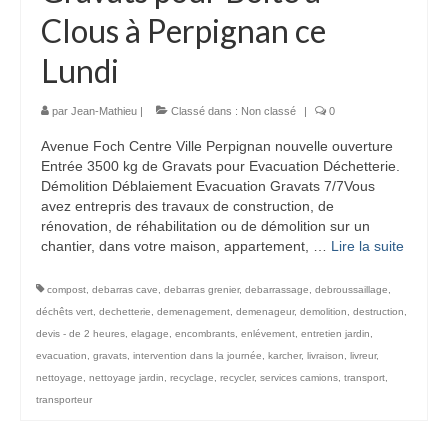
Clous à Perpignan ce
Lundi
par
Jean-Mathieu
|
Classé dans :
Non classé
|
0
Avenue Foch Centre Ville Perpignan nouvelle ouverture
Entrée 3500 kg de Gravats pour Evacuation Déchetterie.
Démolition Déblaiement Evacuation Gravats 7/7Vous
avez entrepris des travaux de construction, de
rénovation, de réhabilitation ou de démolition sur un
chantier, dans votre maison, appartement, …
Lire la suite­­
compost
,
debarras cave
,
debarras grenier
,
debarrassage
,
debroussaillage
,
déchêts vert
,
dechetterie
,
demenagement
,
demenageur
,
demolition
,
destruction
,
devis - de 2 heures
,
elagage
,
encombrants
,
enlévement
,
entretien jardin
,
evacuation
,
gravats
,
intervention dans la journée
,
karcher
,
livraison
,
livreur
,
nettoyage
,
nettoyage jardin
,
recyclage
,
recycler
,
services camions
,
transport
,
transporteur