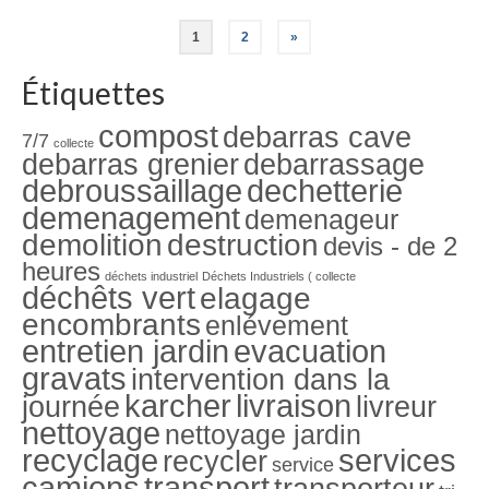
Navigation
1
2
»
des
Étiquettes
articles
compost
debarras cave
7/7
collecte
debarras grenier
debarrassage
debroussaillage
dechetterie
demenagement
demenageur
demolition
destruction
devis - de 2
heures
déchets industriel
Déchets Industriels ( collecte
déchêts vert
elagage
encombrants
enlévement
entretien jardin
evacuation
gravats
intervention dans la
karcher
livraison
journée
livreur
nettoyage
nettoyage jardin
recyclage
services
recycler
service
camions
transport
transporteur