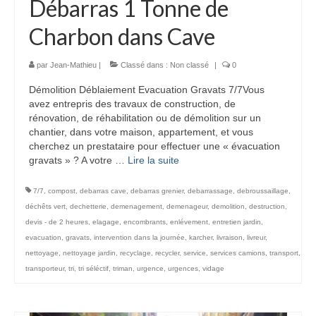
Débarras 1 Tonne de
Charbon dans Cave
par
Jean-Mathieu
|
Classé dans :
Non classé
|
0
Démolition Déblaiement Evacuation Gravats 7/7Vous
avez entrepris des travaux de construction, de
rénovation, de réhabilitation ou de démolition sur un
chantier, dans votre maison, appartement, et vous
cherchez un prestataire pour effectuer une « évacuation
gravats » ? A votre …
Lire la suite­­
7/7
,
compost
,
debarras cave
,
debarras grenier
,
debarrassage
,
debroussaillage
,
déchêts vert
,
dechetterie
,
demenagement
,
demenageur
,
demolition
,
destruction
,
devis - de 2 heures
,
elagage
,
encombrants
,
enlévement
,
entretien jardin
,
evacuation
,
gravats
,
intervention dans la journée
,
karcher
,
livraison
,
livreur
,
nettoyage
,
nettoyage jardin
,
recyclage
,
recycler
,
service
,
services camions
,
transport
,
transporteur
,
tri
,
tri séléctif
,
triman
,
urgence
,
urgences
,
vidage