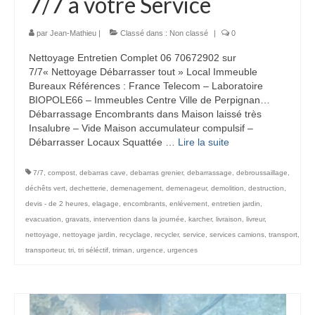
7/7 à votre Service
par
Jean-Mathieu
|
Classé dans :
Non classé
|
0
Nettoyage Entretien Complet 06 70672902 sur
7/7« Nettoyage Débarrasser tout » Local Immeuble
Bureaux Références : France Telecom – Laboratoire
BIOPOLE66 – Immeubles Centre Ville de Perpignan…
Débarrassage Encombrants dans Maison laissé très
Insalubre – Vide Maison accumulateur compulsif –
Débarrasser Locaux Squattée …
Lire la suite­­
7/7
,
compost
,
debarras cave
,
debarras grenier
,
debarrassage
,
debroussaillage
,
déchêts vert
,
dechetterie
,
demenagement
,
demenageur
,
demolition
,
destruction
,
devis - de 2 heures
,
elagage
,
encombrants
,
enlévement
,
entretien jardin
,
evacuation
,
gravats
,
intervention dans la journée
,
karcher
,
livraison
,
livreur
,
nettoyage
,
nettoyage jardin
,
recyclage
,
recycler
,
service
,
services camions
,
transport
,
transporteur
,
tri
,
tri séléctif
,
triman
,
urgence
,
urgences