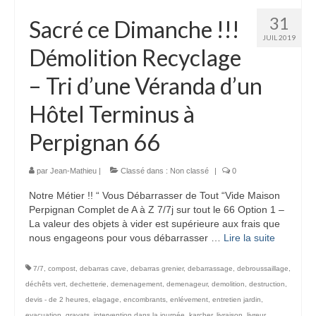
31
Sacré ce Dimanche !!!
JUIL 2019
Démolition Recyclage
– Tri d’une Véranda d’un
Hôtel Terminus à
Perpignan 66
par
Jean-Mathieu
|
Classé dans :
Non classé
|
0
Notre Métier !! “ Vous Débarrasser de Tout “Vide Maison
Perpignan Complet de A à Z 7/7j sur tout le 66 Option 1 –
La valeur des objets à vider est supérieure aux frais que
nous engageons pour vous débarrasser …
Lire la suite­­
7/7
,
compost
,
debarras cave
,
debarras grenier
,
debarrassage
,
debroussaillage
,
déchêts vert
,
dechetterie
,
demenagement
,
demenageur
,
demolition
,
destruction
,
devis - de 2 heures
,
elagage
,
encombrants
,
enlévement
,
entretien jardin
,
evacuation
,
gravats
,
intervention dans la journée
,
karcher
,
livraison
,
livreur
,