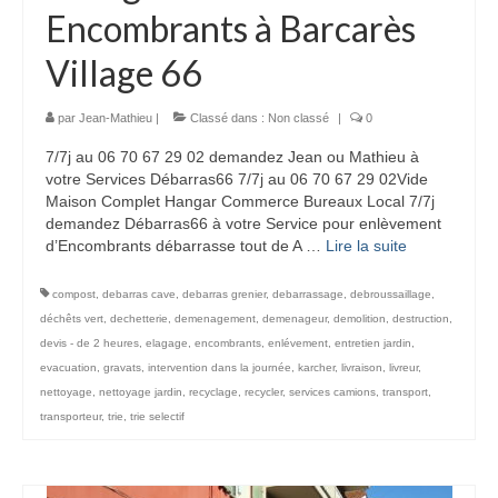
Encombrants à Barcarès
Village 66
par
Jean-Mathieu
|
Classé dans :
Non classé
|
0
7/7j au 06 70 67 29 02 demandez Jean ou Mathieu à
votre Services Débarras66 7/7j au 06 70 67 29 02Vide
Maison Complet Hangar Commerce Bureaux Local 7/7j
demandez Débarras66 à votre Service pour enlèvement
d’Encombrants débarrasse tout de A …
Lire la suite­­
compost
,
debarras cave
,
debarras grenier
,
debarrassage
,
debroussaillage
,
déchêts vert
,
dechetterie
,
demenagement
,
demenageur
,
demolition
,
destruction
,
devis - de 2 heures
,
elagage
,
encombrants
,
enlévement
,
entretien jardin
,
evacuation
,
gravats
,
intervention dans la journée
,
karcher
,
livraison
,
livreur
,
nettoyage
,
nettoyage jardin
,
recyclage
,
recycler
,
services camions
,
transport
,
transporteur
,
trie
,
trie selectif