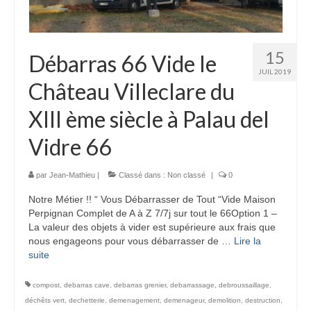
15
Débarras 66 Vide le
JUIL 2019
Château Villeclare du
XIII ème siècle à Palau del
Vidre 66
par
Jean-Mathieu
|
Classé dans :
Non classé
|
0
Notre Métier !! “ Vous Débarrasser de Tout “Vide Maison
Perpignan Complet de A à Z 7/7j sur tout le 66Option 1 –
La valeur des objets à vider est supérieure aux frais que
nous engageons pour vous débarrasser de …
Lire la
suite­­
compost
,
debarras cave
,
debarras grenier
,
debarrassage
,
debroussaillage
,
déchêts vert
,
dechetterie
,
demenagement
,
demenageur
,
demolition
,
destruction
,