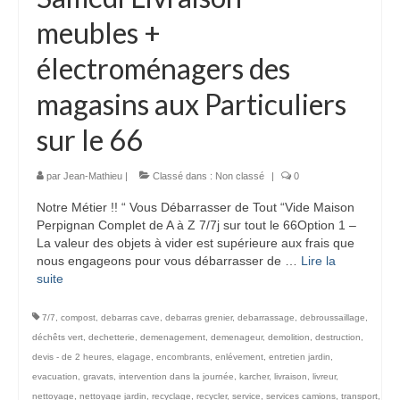
meubles +
électroménagers des
magasins aux Particuliers
sur le 66
par
Jean-Mathieu
|
Classé dans :
Non classé
|
0
Notre Métier !! “ Vous Débarrasser de Tout “Vide Maison
Perpignan Complet de A à Z 7/7j sur tout le 66Option 1 –
La valeur des objets à vider est supérieure aux frais que
nous engageons pour vous débarrasser de …
Lire la
suite­­
7/7
,
compost
,
debarras cave
,
debarras grenier
,
debarrassage
,
debroussaillage
,
déchêts vert
,
dechetterie
,
demenagement
,
demenageur
,
demolition
,
destruction
,
devis - de 2 heures
,
elagage
,
encombrants
,
enlévement
,
entretien jardin
,
evacuation
,
gravats
,
intervention dans la journée
,
karcher
,
livraison
,
livreur
,
nettoyage
,
nettoyage jardin
,
recyclage
,
recycler
,
service
,
services camions
,
transport
,