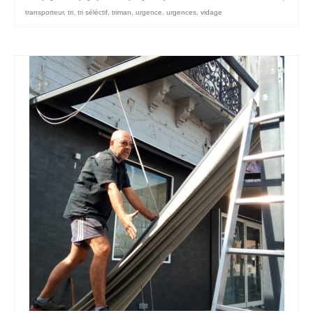
transporteur
,
tri
,
tri séléctif
,
triman
,
urgence
,
urgences
,
vidage