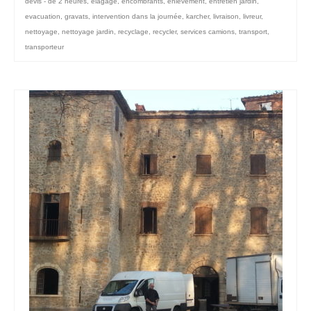
devis - de 2 heures
,
elagage
,
encombrants
,
enlévement
,
entretien jardin
,
evacuation
,
gravats
,
intervention dans la journée
,
karcher
,
livraison
,
livreur
,
nettoyage
,
nettoyage jardin
,
recyclage
,
recycler
,
services camions
,
transport
,
transporteur