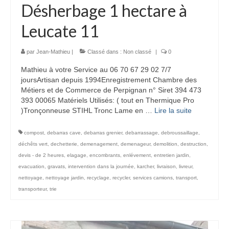
Désherbage 1 hectare à
Leucate 11
par
Jean-Mathieu
|
Classé dans :
Non classé
|
0
Mathieu à votre Service au 06 70 67 29 02 7/7
joursArtisan depuis 1994Enregistrement Chambre des
Métiers et de Commerce de Perpignan n° Siret 394 473
393 00065 Matériels Utilisés: ( tout en Thermique Pro
)Tronçonneuse STIHL Tronc Lame en …
Lire la suite­­
compost
,
debarras cave
,
debarras grenier
,
debarrassage
,
debroussaillage
,
déchêts vert
,
dechetterie
,
demenagement
,
demenageur
,
demolition
,
destruction
,
devis - de 2 heures
,
elagage
,
encombrants
,
enlévement
,
entretien jardin
,
evacuation
,
gravats
,
intervention dans la journée
,
karcher
,
livraison
,
livreur
,
nettoyage
,
nettoyage jardin
,
recyclage
,
recycler
,
services camions
,
transport
,
transporteur
,
trie