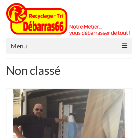
Menu
Accueil
Non classé
Venez Visiter mon nouveau Site !!
Prestations
A propos
Nos Références
Votre panier