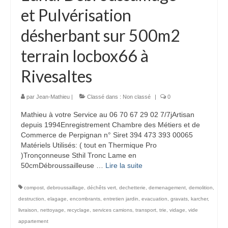
et Pulvérisation
désherbant sur 500m2
terrain locbox66 à
Rivesaltes
par
Jean-Mathieu
|
Classé dans :
Non classé
|
0
Mathieu à votre Service au 06 70 67 29 02 7/7jArtisan
depuis 1994Enregistrement Chambre des Métiers et de
Commerce de Perpignan n° Siret 394 473 393 00065
Matériels Utilisés: ( tout en Thermique Pro
)Tronçonneuse Sthil Tronc Lame en
50cmDébroussailleuse …
Lire la suite­­
compost
,
debroussaillage
,
déchêts vert
,
dechetterie
,
demenagement
,
demolition
,
destruction
,
elagage
,
encombrants
,
entretien jardin
,
evacuation
,
gravats
,
karcher
,
livraison
,
nettoyage
,
recyclage
,
services camions
,
transport
,
trie
,
vidage
,
vide
appartement