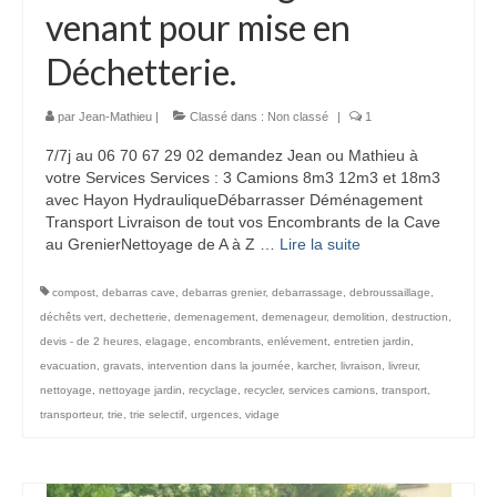
venant pour mise en
Déchetterie.
par
Jean-Mathieu
|
Classé dans :
Non classé
|
1
7/7j au 06 70 67 29 02 demandez Jean ou Mathieu à
votre Services Services : 3 Camions 8m3 12m3 et 18m3
avec Hayon HydrauliqueDébarrasser Déménagement
Transport Livraison de tout vos Encombrants de la Cave
au GrenierNettoyage de A à Z …
Lire la suite­­
compost
,
debarras cave
,
debarras grenier
,
debarrassage
,
debroussaillage
,
déchêts vert
,
dechetterie
,
demenagement
,
demenageur
,
demolition
,
destruction
,
devis - de 2 heures
,
elagage
,
encombrants
,
enlévement
,
entretien jardin
,
evacuation
,
gravats
,
intervention dans la journée
,
karcher
,
livraison
,
livreur
,
nettoyage
,
nettoyage jardin
,
recyclage
,
recycler
,
services camions
,
transport
,
transporteur
,
trie
,
trie selectif
,
urgences
,
vidage