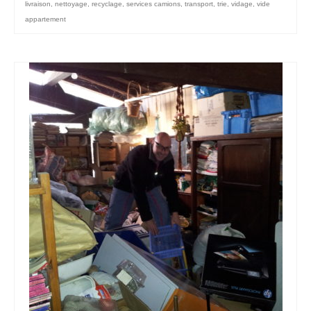
livraison
,
nettoyage
,
recyclage
,
services camions
,
transport
,
trie
,
vidage
,
vide
appartement