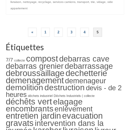
livraison
,
nettoyage
,
recyclage
,
services camions
,
transport
,
trie
,
vidage
,
vide
appartement
Navigation
«
1
2
3
4
5
des
Étiquettes
articles
compost
debarras cave
7/7
collecte
debarras grenier
debarrassage
debroussaillage
dechetterie
demenagement
demenageur
demolition
destruction
devis - de 2
heures
déchets industriel
Déchets Industriels ( collecte
déchêts vert
elagage
encombrants
enlévement
entretien jardin
evacuation
gravats
intervention dans la