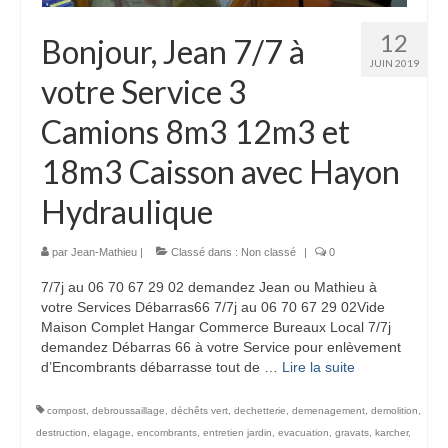
12
Bonjour, Jean 7/7 à
JUIN 2019
votre Service 3
Camions 8m3 12m3 et
18m3 Caisson avec Hayon
Hydraulique
par
Jean-Mathieu
|
Classé dans :
Non classé
|
0
7/7j au 06 70 67 29 02 demandez Jean ou Mathieu à
votre Services Débarras66 7/7j au 06 70 67 29 02Vide
Maison Complet Hangar Commerce Bureaux Local 7/7j
demandez Débarras 66 à votre Service pour enlèvement
d’Encombrants débarrasse tout de …
Lire la suite­­
compost
,
debroussaillage
,
déchêts vert
,
dechetterie
,
demenagement
,
demolition
,
destruction
,
elagage
,
encombrants
,
entretien jardin
,
evacuation
,
gravats
,
karcher
,