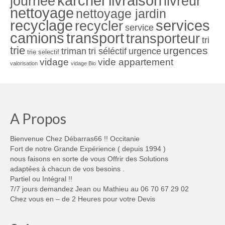
karcher
livraison
journée
livreur
nettoyage
nettoyage jardin
recyclage
services
recycler
service
camions
transport
transporteur
tri
trie
urgences
triman
tri séléctif
urgence
trie selectif
vidage
vide appartement
valorisation
vidage Bio
A Propos
Bienvenue Chez Débarras66 !! Occitanie
Fort de notre Grande Expérience ( depuis 1994 )
nous faisons en sorte de vous Offrir des Solutions
adaptées à chacun de vos besoins .
Partiel ou Intégral !!
7/7 jours demandez Jean ou Mathieu au 06 70 67 29 02
Chez vous en – de 2 Heures pour votre Devis