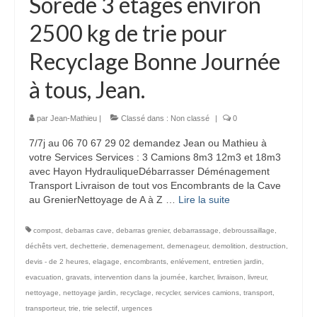
Sorède 3 étages environ
2500 kg de trie pour
Recyclage Bonne Journée
à tous, Jean.
par
Jean-Mathieu
|
Classé dans :
Non classé
|
0
7/7j au 06 70 67 29 02 demandez Jean ou Mathieu à
votre Services Services : 3 Camions 8m3 12m3 et 18m3
avec Hayon HydrauliqueDébarrasser Déménagement
Transport Livraison de tout vos Encombrants de la Cave
au GrenierNettoyage de A à Z …
Lire la suite­­
compost
,
debarras cave
,
debarras grenier
,
debarrassage
,
debroussaillage
,
déchêts vert
,
dechetterie
,
demenagement
,
demenageur
,
demolition
,
destruction
,
devis - de 2 heures
,
elagage
,
encombrants
,
enlévement
,
entretien jardin
,
evacuation
,
gravats
,
intervention dans la journée
,
karcher
,
livraison
,
livreur
,
nettoyage
,
nettoyage jardin
,
recyclage
,
recycler
,
services camions
,
transport
,
transporteur
,
trie
,
trie selectif
,
urgences