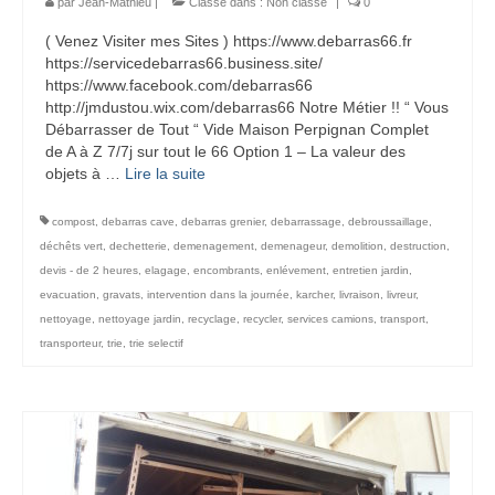
par
Jean-Mathieu
|
Classé dans :
Non classé
|
0
( Venez Visiter mes Sites ) https://www.debarras66.fr
https://servicedebarras66.business.site/
https://www.facebook.com/debarras66
http://jmdustou.wix.com/debarras66 Notre Métier !! “ Vous
Débarrasser de Tout “ Vide Maison Perpignan Complet
de A à Z 7/7j sur tout le 66 Option 1 – La valeur des
objets à …
Lire la suite­­
compost
,
debarras cave
,
debarras grenier
,
debarrassage
,
debroussaillage
,
déchêts vert
,
dechetterie
,
demenagement
,
demenageur
,
demolition
,
destruction
,
devis - de 2 heures
,
elagage
,
encombrants
,
enlévement
,
entretien jardin
,
evacuation
,
gravats
,
intervention dans la journée
,
karcher
,
livraison
,
livreur
,
nettoyage
,
nettoyage jardin
,
recyclage
,
recycler
,
services camions
,
transport
,
transporteur
,
trie
,
trie selectif