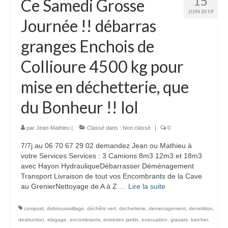
15
Ce Samedi Grosse
JUIN 2019
Journée !! débarras
granges Enchois de
Collioure 4500 kg pour
mise en déchetterie, que
du Bonheur !! lol
par
Jean-Mathieu
|
Classé dans :
Non classé
|
0
7/7j au 06 70 67 29 02 demandez Jean ou Mathieu à
votre Services Services : 3 Camions 8m3 12m3 et 18m3
avec Hayon HydrauliqueDébarrasser Déménagement
Transport Livraison de tout vos Encombrants de la Cave
au GrenierNettoyage de A à Z …
Lire la suite­­
compost
,
debroussaillage
,
déchêts vert
,
dechetterie
,
demenagement
,
demolition
,
destruction
,
elagage
,
encombrants
,
entretien jardin
,
evacuation
,
gravats
,
karcher
,