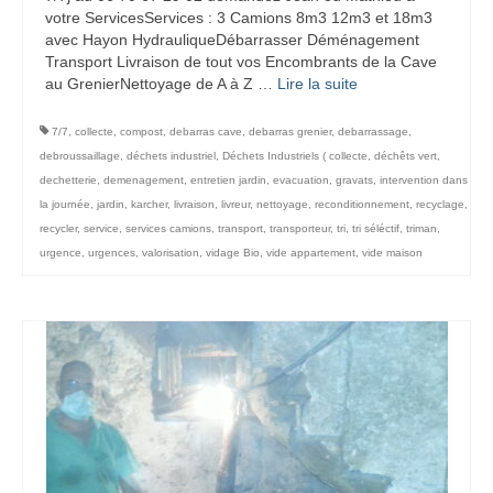
votre ServicesServices : 3 Camions 8m3 12m3 et 18m3
avec Hayon HydrauliqueDébarrasser Déménagement
Transport Livraison de tout vos Encombrants de la Cave
au GrenierNettoyage de A à Z …
Lire la suite­­
7/7
,
collecte
,
compost
,
debarras cave
,
debarras grenier
,
debarrassage
,
debroussaillage
,
déchets industriel
,
Déchets Industriels ( collecte
,
déchêts vert
,
dechetterie
,
demenagement
,
entretien jardin
,
evacuation
,
gravats
,
intervention dans
la journée
,
jardin
,
karcher
,
livraison
,
livreur
,
nettoyage
,
reconditionnement
,
recyclage
,
recycler
,
service
,
services camions
,
transport
,
transporteur
,
tri
,
tri séléctif
,
triman
,
urgence
,
urgences
,
valorisation
,
vidage Bio
,
vide appartement
,
vide maison