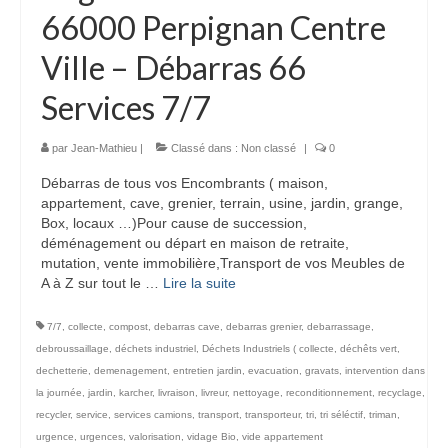
66000 Perpignan Centre
Ville – Débarras 66
Services 7/7
par
Jean-Mathieu
|
Classé dans :
Non classé
|
0
Débarras de tous vos Encombrants ( maison,
appartement, cave, grenier, terrain, usine, jardin, grange,
Box, locaux …)Pour cause de succession,
déménagement ou départ en maison de retraite,
mutation, vente immobilière,Transport de vos Meubles de
A à Z sur tout le …
Lire la suite­­
7/7
,
collecte
,
compost
,
debarras cave
,
debarras grenier
,
debarrassage
,
debroussaillage
,
déchets industriel
,
Déchets Industriels ( collecte
,
déchêts vert
,
dechetterie
,
demenagement
,
entretien jardin
,
evacuation
,
gravats
,
intervention dans
la journée
,
jardin
,
karcher
,
livraison
,
livreur
,
nettoyage
,
reconditionnement
,
recyclage
,
recycler
,
service
,
services camions
,
transport
,
transporteur
,
tri
,
tri séléctif
,
triman
,
urgence
,
urgences
,
valorisation
,
vidage Bio
,
vide appartement