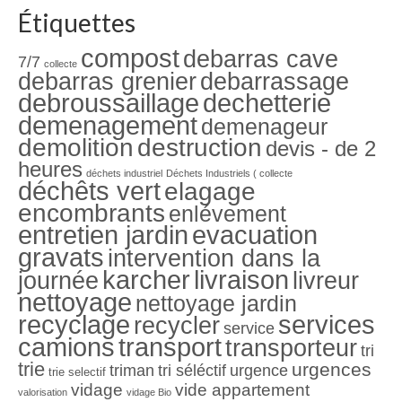
des
Étiquettes
articles
compost
debarras cave
7/7
collecte
debarras grenier
debarrassage
debroussaillage
dechetterie
demenagement
demenageur
demolition
destruction
devis - de 2
heures
déchets industriel
Déchets Industriels ( collecte
déchêts vert
elagage
encombrants
enlévement
entretien jardin
evacuation
gravats
intervention dans la
karcher
livraison
journée
livreur
nettoyage
nettoyage jardin
recyclage
services
recycler
service
camions
transport
transporteur
tri
trie
urgences
triman
tri séléctif
urgence
trie selectif
vidage
vide appartement
valorisation
vidage Bio